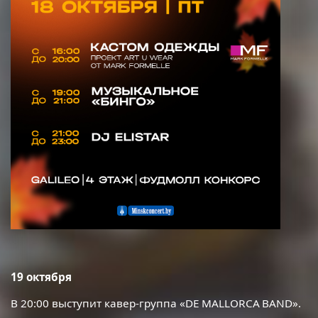
19 октября
В 20:00 выступит кавер-группа «
DE
MALLORCA
BAND
».