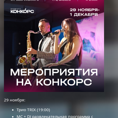
29 ноября:
Трио
TRIX
(19:00)
MC
+
DJ
развлекательная программа с