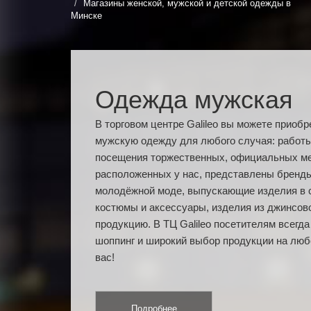
Магазины женской, мужской и детской одежды в
Минске
Одежда мужская
В торговом центре Galileo вы можете приоб
мужскую одежду для любого случая: работы,
посещения торжественных, официальных мер
расположенных у нас, представлены бренд
молодёжной моде, выпускающие изделия в 
костюмы и аксессуары, изделия из джинсово
продукцию. В ТЦ Galileo посетителям всегд
шоппинг и широкий выбор продукции на люб
вас!
Подробнее